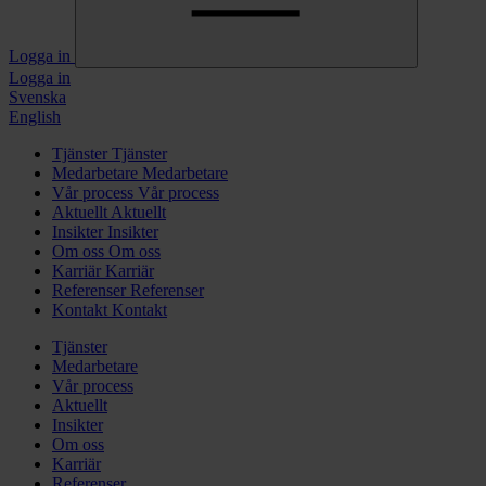
Logga in
Logga in
Svenska
English
Tjänster
Tjänster
Medarbetare
Medarbetare
Vår process
Vår process
Aktuellt
Aktuellt
Insikter
Insikter
Om oss
Om oss
Karriär
Karriär
Referenser
Referenser
Kontakt
Kontakt
Tjänster
Medarbetare
Vår process
Aktuellt
Insikter
Om oss
Karriär
Referenser