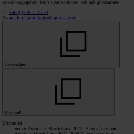
särskilt engagerad i Morris jämställdhets- och mångfaldsarbete.
T–
+46 (0)738 21 15 29
E–
ana.ferreirarodrigues@morrislaw.se
Kopiera länk
Kopierad!
Erfarenhet
Senior Associate, Morris Law, 2025–
Senior Associate,
Advokat, Morris Law, 2021–2025
Tingstjänstgöring,