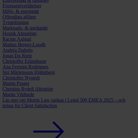
Entreprenad & fastighet
Företags­överlåtelser
Miljö- & energirätt
Offent­liga affärer
Tviste­lösning
Marknads­- & mediarätt
Henrik Almström
Racine Ashjari
Mattias Berger-Loodh
Andréa Dahrén
Jonas Du Rietz
Christoffer Erlandsson
Ana Ferreira Rodrigues
Siri Mårtensson Hjälmberg
Christoffer Nystedt
Martin Prager
Christina Rydell Ahlström
Martin Vildhede
Läs mer
om Morris Law rankas i Legal 500 EMEA 2025 – och
prisas för Client Satisfaction