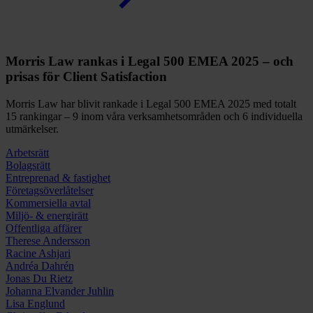
Morris Law rankas i Legal 500 EMEA 2025 – och
prisas för Client Satisfaction
Morris Law har blivit rankade i Legal 500 EMEA 2025 med totalt
15 rankingar – 9 inom våra verksamhetsområden och 6 individuella
utmärkelser.
Arbetsrätt
Bolags­rätt
Entreprenad & fastighet
Företags­överlåtelser
Kommers­­iella avtal
Miljö- & energirätt
Offent­liga affärer
Therese Andersson
Racine Ashjari
Andréa Dahrén
Jonas Du Rietz
Johanna Elvander Juhlin
Lisa Englund