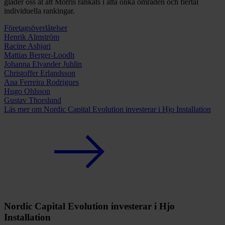
gläder oss åt att Morris rankats i åtta olika områden och flertal
individuella rankingar.
Företags­överlåtelser
Henrik Almström
Racine Ashjari
Mattias Berger-Loodh
Johanna Elvander Juhlin
Christoffer Erlandsson
Ana Ferreira Rodrigues
Hugo Ohlsson
Gustav Thorslund
Läs mer
om Nordic Capital Evolution investerar i Hjo Installation
Nordic Capital Evolution investerar i Hjo
Installation