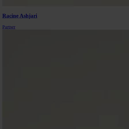
Racine
Ashjari
Partner