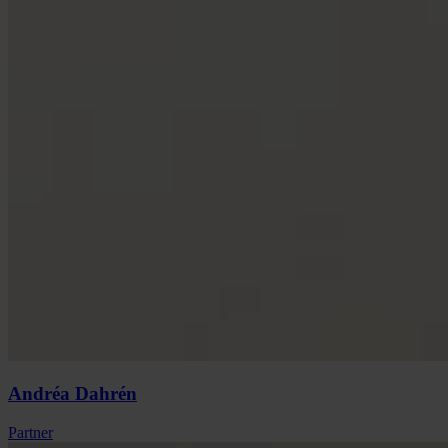
Andréa
Dahrén
Partner