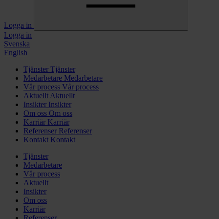
Logga in
Logga in
Svenska
English
Tjänster
Tjänster
Medarbetare
Medarbetare
Vår process
Vår process
Aktuellt
Aktuellt
Insikter
Insikter
Om oss
Om oss
Karriär
Karriär
Referenser
Referenser
Kontakt
Kontakt
Tjänster
Medarbetare
Vår process
Aktuellt
Insikter
Om oss
Karriär
Referenser