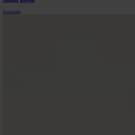
Simon
Borell
Associate