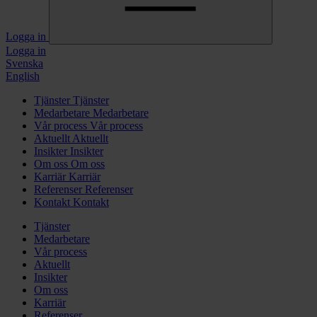
Logga in
Logga in
Svenska
English
Tjänster
Tjänster
Medarbetare
Medarbetare
Vår process
Vår process
Aktuellt
Aktuellt
Insikter
Insikter
Om oss
Om oss
Karriär
Karriär
Referenser
Referenser
Kontakt
Kontakt
Tjänster
Medarbetare
Vår process
Aktuellt
Insikter
Om oss
Karriär
Referenser