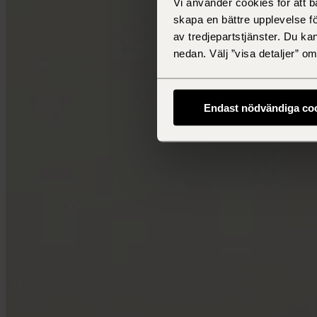
Vi använder cookies för att 
skapa en bättre upplevelse f
av tredjepartstjänster. Du ka
nedan. Välj ”visa detaljer” 
Endast nödvändiga co