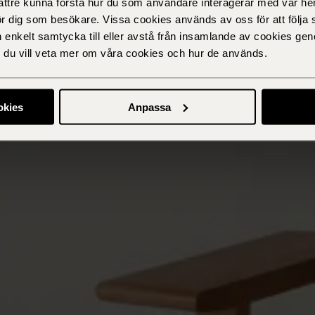
bättre kunna förstå hur du som användare interagerar med vår he
ör dig som besökare. Vissa cookies används av oss för att följa 
n enkelt samtycka till eller avstå från insamlande av cookies geno
om du vill veta mer om våra cookies och hur de används.
okies
Anpassa