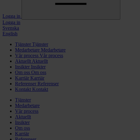
Logga in
Logga in
Svenska
English
Tjänster
Tjänster
Medarbetare
Medarbetare
Vår process
Vår process
Aktuellt
Aktuellt
Insikter
Insikter
Om oss
Om oss
Karriär
Karriär
Referenser
Referenser
Kontakt
Kontakt
Tjänster
Medarbetare
Vår process
Aktuellt
Insikter
Om oss
Karriär
Referenser