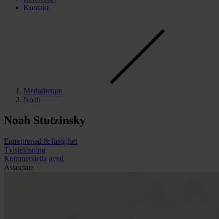
Kontakt
Med­­arbet­are
Noah
Noah Stutzinsky
Entreprenad & fastighet
Tviste­lösning
Kommers­­iella avtal
Associate