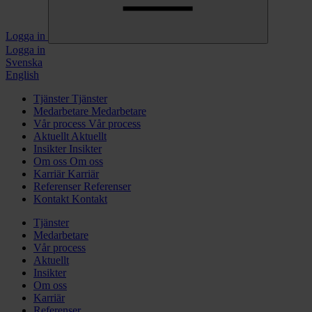
Logga in
Logga in
Svenska
English
Tjänster
Tjänster
Medarbetare
Medarbetare
Vår process
Vår process
Aktuellt
Aktuellt
Insikter
Insikter
Om oss
Om oss
Karriär
Karriär
Referenser
Referenser
Kontakt
Kontakt
Tjänster
Medarbetare
Vår process
Aktuellt
Insikter
Om oss
Karriär
Referenser