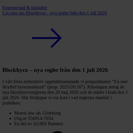
Entreprenad & fastighet
Läs mer
om Blockhyra – nya regler från den 1 juli 2026
Blockhyra – nya regler från den 1 juli 2026
I vårt förra nyhetsbrev uppmärksammade vi propositionen “En mer
flexibel hyresmarknad” (prop. 2025/26:187). Riksdagen antog de
nya blockhyresreglerna den 20 maj 2026 och de träder i kraft den 1
juli 2026. Här fördjupar vi oss kort i vad reglerna innebär i
praktiken.
Morris law ab, Göteborg
Org.nr 556914-7654
En del av AGRD Partners