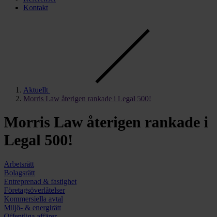
Kontakt
Aktuellt
Morris Law återigen rankade i Legal 500!
Morris Law återigen rankade i
Legal 500!
Arbetsrätt
Bolags­rätt
Entreprenad & fastighet
Företags­överlåtelser
Kommers­­iella avtal
Miljö- & energirätt
Offent­liga affärer