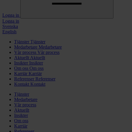
Logga in
Logga in
Svenska
English
Tjänster
Tjänster
Medarbetare
Medarbetare
Vår process
Vår process
Aktuellt
Aktuellt
Insikter
Insikter
Om oss
Om oss
Karriär
Karriär
Referenser
Referenser
Kontakt
Kontakt
Tjänster
Medarbetare
Vår process
Aktuellt
Insikter
Om oss
Karriär
Referenser