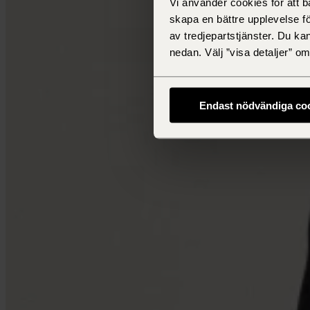
Vi använder cookies för att 
skapa en bättre upplevelse f
av tredjepartstjänster. Du ka
nedan. Välj ”visa detaljer” 
Endast nödvändiga co