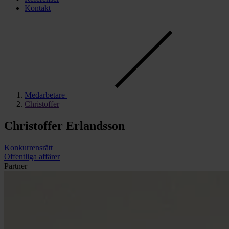
Kontakt
Med­­arbet­are
Christoffer
Christoffer Erlandsson
Konkurrens­rätt
Offent­liga affärer
Partner