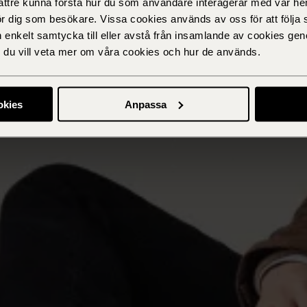
bättre kunna förstå hur du som användare interagerar med vår he
ör dig som besökare. Vissa cookies används av oss för att följa 
n enkelt samtycka till eller avstå från insamlande av cookies geno
om du vill veta mer om våra cookies och hur de används.
okies
Anpassa